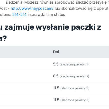
śledzenia. Możesz również spróbować śledzić przesyłkę na
Post -
http://www.haypost.am/
lub skontaktować się z operato
lefonu:
514-514
i sprawdź tam status
u zajmuje wysłanie paczki z
a?
Dni
5.5
(śledzone pakiety: 1)
8.5
(śledzone pakiety: 2)
11.5
(śledzone pakiety: 1)
11.5
(śledzone pakiety: 1)