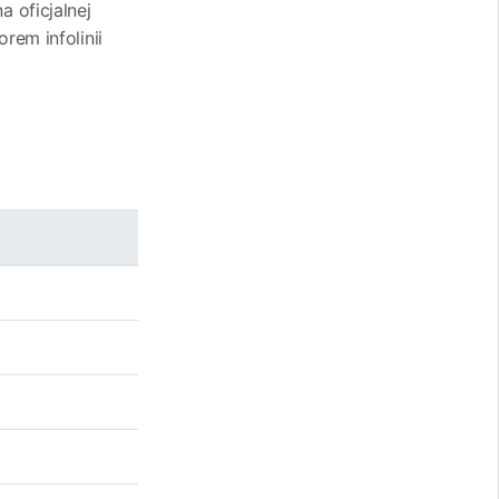
 oficjalnej
rem infolinii