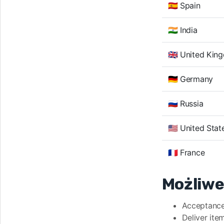
🇪🇸 Spain
🇮🇳 India
🇬🇧 United Ki
🇩🇪 Germany
🇷🇺 Russia
🇺🇸 United Stat
🇫🇷 France
Możliwe
Acceptanc
Deliver item