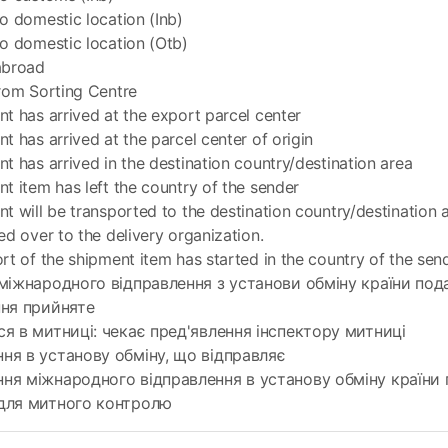
o domestic location (Inb)
o domestic location (Otb)
abroad
rom Sorting Centre
t has arrived at the export parcel center
t has arrived at the parcel center of origin
t has arrived in the destination country/destination area
t item has left the country of the sender
t will be transported to the destination country/destination 
ed over to the delivery organization.
rt of the shipment item has started in the country of the sen
міжнародного відправлення з установи обміну країни под
ння прийняте
я в митниці: чекає пред'явлення інспектору митниці
я в установу обміну, що відправляє
ня міжнародного відправлення в установу обміну країни
для митного контролю