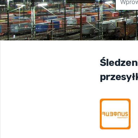
Śledzen
przesył