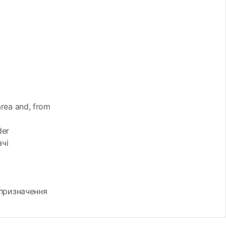
area and, from
der
ачі
 призначення