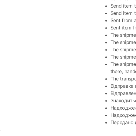
Send item t
Send item t
Sent from 
Sent item f
The shipmen
The shipmen
The shipmen
The shipmen
The shipmen
there, hand
The transpo
Відправка 
Відправле
Знаходитьс
Надходженн
Надходжен
Передано 