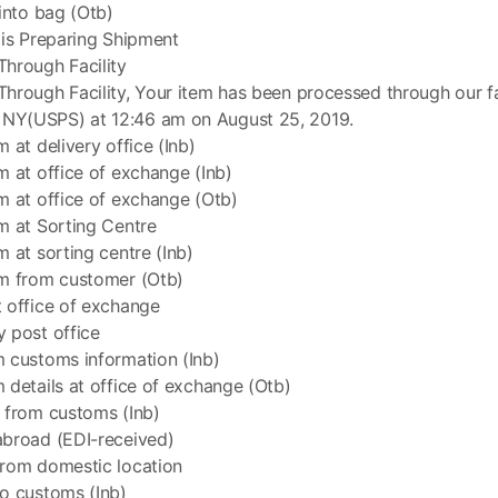
 into bag (Otb)
 is Preparing Shipment
hrough Facility
hrough Facility, Your item has been processed through our fac
Y(USPS) at 12:46 am on August 25, 2019.
 at delivery office (Inb)
m at office of exchange (Inb)
m at office of exchange (Otb)
m at Sorting Centre
m at sorting centre (Inb)
em from customer (Otb)
 office of exchange
 post office
 customs information (Inb)
 details at office of exchange (Otb)
 from customs (Inb)
abroad (EDI-received)
from domestic location
o customs (Inb)