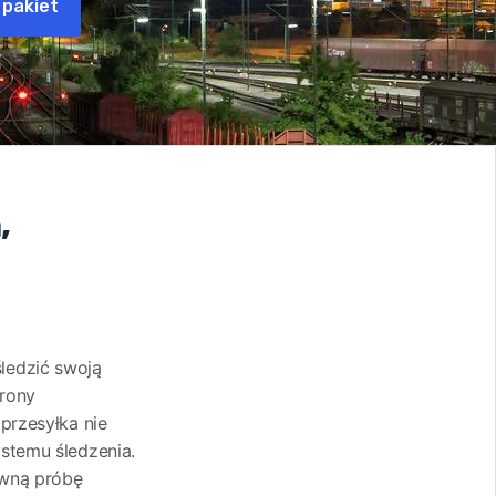
 pakiet
,
śledzić swoją
trony
przesyłka nie
ystemu śledzenia.
owną próbę