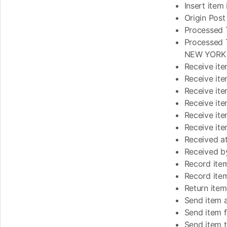
Insert item
Origin Post
Processed T
Processed T
NEW YORK N
Receive item
Receive ite
Receive ite
Receive ite
Receive ite
Receive it
Received at
Received by
Record item
Record item
Return item
Send item 
Send item 
Send item t