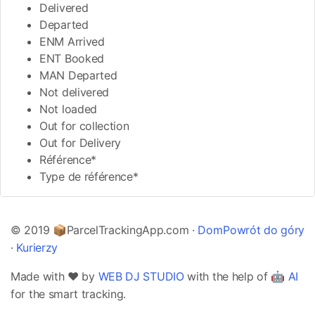
Delivered
Departed
ENM Arrived
ENT Booked
MAN Departed
Not delivered
Not loaded
Out for collection
Out for Delivery
Référence*
Type de référence*
© 2019 📦ParcelTrackingApp.com ·
Dom
Powrót do góry
·
Kurierzy
Made with ❤️ by
WEB DJ STUDIO
with the help of 🤖
AI
for the smart tracking.