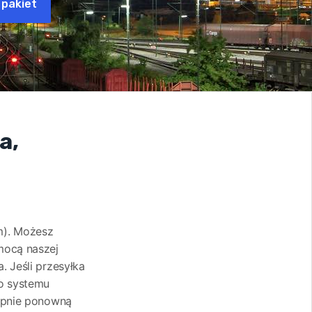
 pakiet
a,
om). Możesz
mocą naszej
. Jeśli przesyłka
do systemu
tępnie ponowną