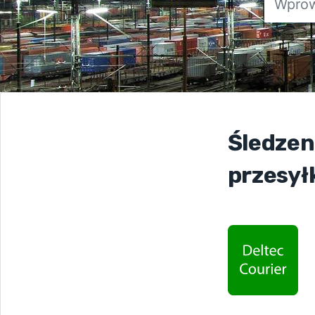
Śledzen
przesył