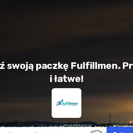
ź swoją paczkę Fulfillmen. P
i łatwe!