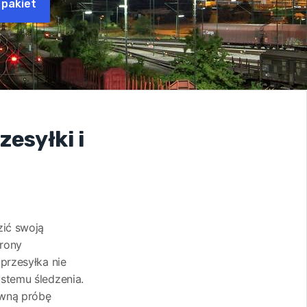
 pakiet
esyłki i
zić swoją
trony
przesyłka nie
ystemu śledzenia.
owną próbę