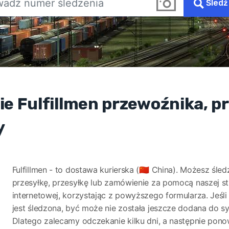
Śledź
e Fulfillmen przewoźnika, prz
y
Fulfillmen - to dostawa kurierska (🇨🇳 China). Możesz śled
przesyłkę, przesyłkę lub zamówienie za pomocą naszej s
internetowej, korzystając z powyższego formularza. Jeśli 
jest śledzona, być może nie została jeszcze dodana do s
Dlatego zalecamy odczekanie kilku dni, a następnie pon