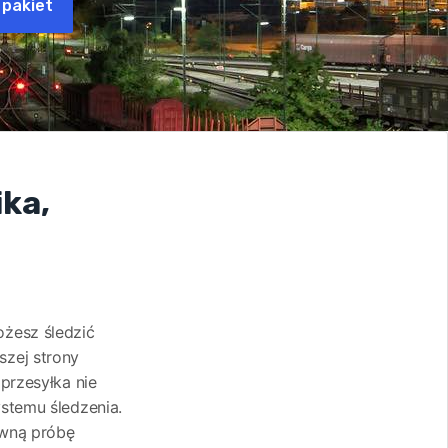
 pakiet
ika,
ożesz śledzić
szej strony
przesyłka nie
ystemu śledzenia.
owną próbę