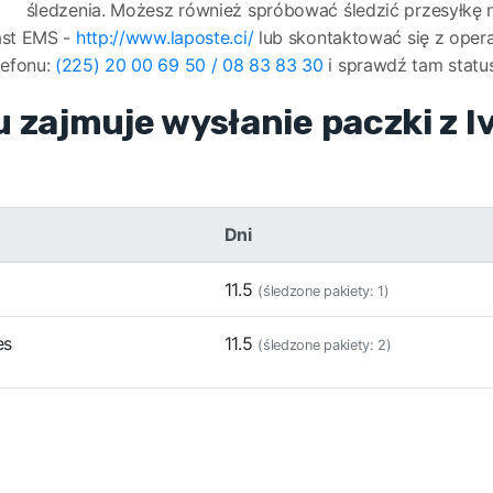
śledzenia. Możesz również spróbować śledzić przesyłkę na
ast EMS -
http://www.laposte.ci/
lub skontaktować się z operat
lefonu:
​(225) 20 00 69 50 / 08 83 83 30
i sprawdź tam statu
u zajmuje wysłanie paczki z I
Dni
11.5
(śledzone pakiety: 1)
es
11.5
(śledzone pakiety: 2)