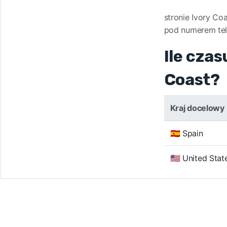
stronie Ivory Co
pod numerem te
Ile czas
Coast?
Kraj docelowy
🇪🇸 Spain
🇺🇸 United Stat