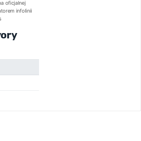
 oficjalnej
orem infolinii
s
vory