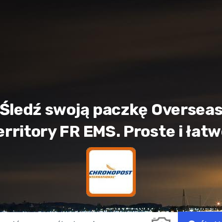
Śledź swoją paczkę Oversea
erritory FR EMS. Proste i łatw