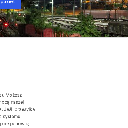
 pakiet
ce). Możesz
mocą naszej
. Jeśli przesyłka
do systemu
tępnie ponowną