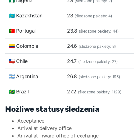
🇳🇬 Nigeria
23
(śledzone pakiety: 2)
🇰🇿 Kazakhstan
23
(śledzone pakiety: 4)
🇵🇹 Portugal
23.8
(śledzone pakiety: 44)
🇨🇴 Colombia
24.6
(śledzone pakiety: 8)
🇨🇱 Chile
24.7
(śledzone pakiety: 27)
🇦🇷 Argentina
26.8
(śledzone pakiety: 195)
🇧🇷 Brazil
27.2
(śledzone pakiety: 1129)
Możliwe statusy śledzenia
Acceptance
Arrival at delivery office
Arrival at inward office of exchange