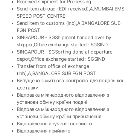
Received shipment for Processing
Send item abroad (EDI-received),A,MUMBAI EMS
SPEED POST CENTRE
Send item to customs (Inb),A,BANGALORE SUB
FGN POST
SINGAPOUR - SGShipment handed over by
shipper,Office exchange started : SGSIND
SINGAPOUR - SGSorting done at departure
depot,Office exchange started : SGSIND
Transfer from office of exchange
(Inb),A,BANGALORE SUB FGN POST
Випущено з митного контролю для подальшої
доставки
Відправка міжнародного відправлення з
установи обміну країни подачі
Відправка міжнародного відправлення з
установи обміну країни призначення
Відправлення вручено: особисто
Відправлення прийняте