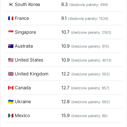
🇰🇷 South Korea
8.3
(śledzone pakiety: 490)
🇫🇷 France
9.1
(śledzone pakiety: 1524)
🇸🇬 Singapore
10.7
(śledzone pakiety: 2183)
🇦🇺 Australia
10.9
(śledzone pakiety: 915)
🇺🇸 United States
10.9
(śledzone pakiety: 4013)
🇬🇧 United Kingdom
12.2
(śledzone pakiety: 555)
🇨🇦 Canada
12.7
(śledzone pakiety: 857)
🇺🇦 Ukraine
12.8
(śledzone pakiety: 692)
🇲🇽 Mexico
15.9
(śledzone pakiety: 80)