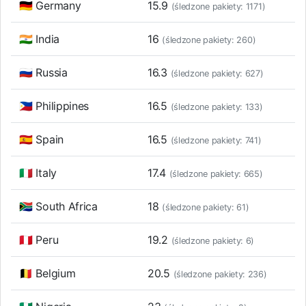
🇩🇪 Germany
15.9
(śledzone pakiety: 1171)
🇮🇳 India
16
(śledzone pakiety: 260)
🇷🇺 Russia
16.3
(śledzone pakiety: 627)
🇵🇭 Philippines
16.5
(śledzone pakiety: 133)
🇪🇸 Spain
16.5
(śledzone pakiety: 741)
🇮🇹 Italy
17.4
(śledzone pakiety: 665)
🇿🇦 South Africa
18
(śledzone pakiety: 61)
🇵🇪 Peru
19.2
(śledzone pakiety: 6)
🇧🇪 Belgium
20.5
(śledzone pakiety: 236)