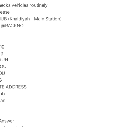
cks vehicles routinely
lease
 (Khaldiyah - Main Station)
d @RACKNO:
ing
ng
RUH
HOU
OU
G
TE ADDRESS
hub
can
Answer