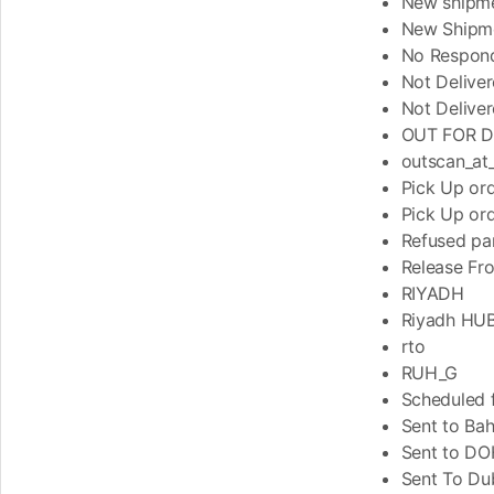
New shipme
New Shipm
No Respon
Not Delive
Not Delive
OUT FOR D
outscan_at
Pick Up or
Pick Up ord
Refused pa
Release Fr
RIYADH
Riyadh HUB 
rto
RUH_G
Scheduled 
Sent to Bah
Sent to D
Sent To Du