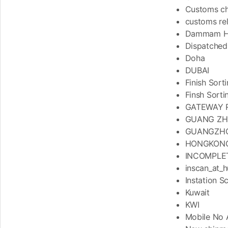
Customs che
customs re
Dammam HUB
Dispatche
Doha
DUBAI
Finish Sort
Finsh Sorti
GATEWAY 
GUANG Z
GUANGZH
HONGKON
INCOMPLE
inscan_at_
Instation S
Kuwait
KWI
Mobile No 