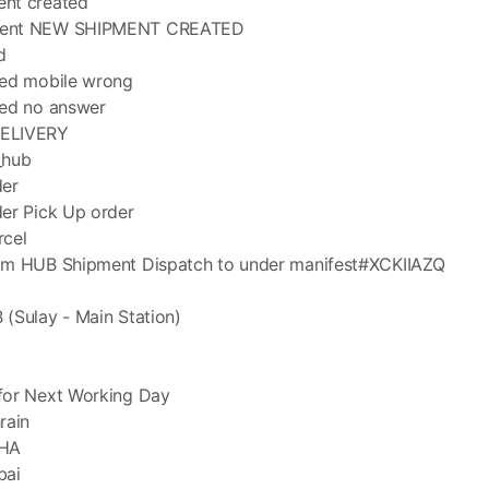
nt created
ent NEW SHIPMENT CREATED
d
red mobile wrong
red no answer
ELIVERY
_hub
der
er Pick Up order
rcel
om HUB Shipment Dispatch to under manifest#XCKIIAZQ
(Sulay - Main Station)
for Next Working Day
rain
OHA
bai