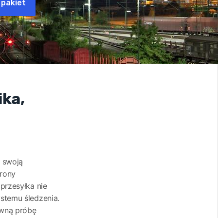
 pakiet
ika,
ć swoją
trony
przesyłka nie
ystemu śledzenia.
owną próbę