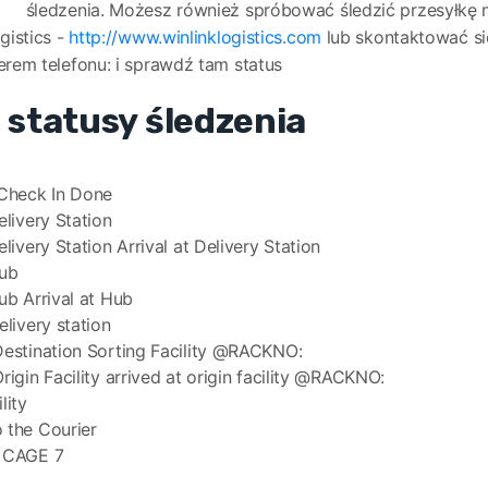
śledzenia. Możesz również spróbować śledzić przesyłkę na
ogistics -
http://www.winlinklogistics.com
lub skontaktować si
merem telefonu:
i sprawdź tam status
 statusy śledzenia
 Check In Done
elivery Station
elivery Station Arrival at Delivery Station
Hub
Hub Arrival at Hub
elivery station
Destination Sorting Facility @RACKNO:
Origin Facility arrived at origin facility @RACKNO:
lity
 the Courier
r CAGE 7