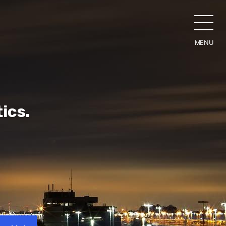
MENU
CLO
ics.