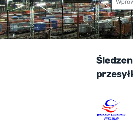
Śledzen
przesył