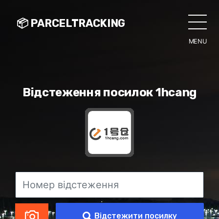
📦 PARCELTRACKING
MENU
CLO
Відстеження посилок 1hcang
Відстежити посилку