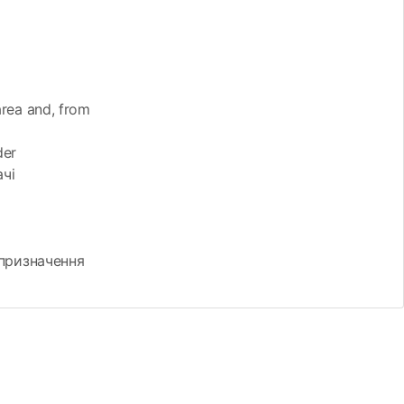
area and, from
der
ачі
 призначення