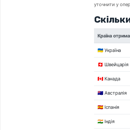
уточнити у опер
Скільки
Країна отрима
🇺🇦 Україна
🇨🇭 Швейцарія
🇨🇦 Канада
🇦🇺 Австралія
🇪🇸 Іспанія
🇮🇳 Індія