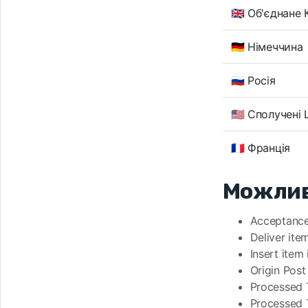
🇬🇧 Об'єднане
🇩🇪 Німеччина
🇷🇺 Росія
🇺🇸 Сполучені
🇫🇷 Франція
Можлив
Acceptanc
Deliver item
Insert item
Origin Post
Processed T
Processed T