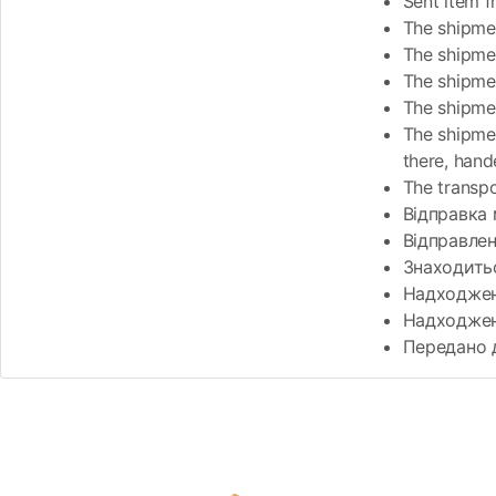
Sent item f
The shipmen
The shipmen
The shipmen
The shipmen
The shipmen
there, hand
The transpo
Відправка 
Відправле
Знаходитьс
Надходженн
Надходжен
Передано 