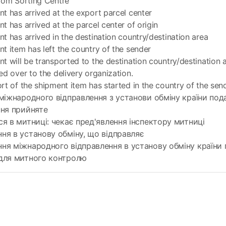
rom Sorting Centre
t has arrived at the export parcel center
t has arrived at the parcel center of origin
t has arrived in the destination country/destination area
t item has left the country of the sender
t will be transported to the destination country/destination 
ed over to the delivery organization.
rt of the shipment item has started in the country of the sen
міжнародного відправлення з установи обміну країни под
ння прийняте
я в митниці: чекає пред'явлення інспектору митниці
я в установу обміну, що відправляє
ня міжнародного відправлення в установу обміну країни
для митного контролю