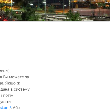
енія).
ня Ви можете за
ще. Якщо ж
одана в систему
і потім
бувати
st.am/
. Або