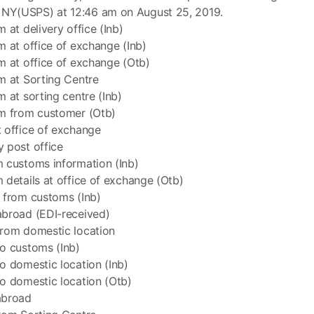
Y(USPS) at 12:46 am on August 25, 2019.
 at delivery office (Inb)
m at office of exchange (Inb)
m at office of exchange (Otb)
m at Sorting Centre
m at sorting centre (Inb)
em from customer (Otb)
 office of exchange
 post office
 customs information (Inb)
 details at office of exchange (Otb)
 from customs (Inb)
abroad (EDI-received)
from domestic location
o customs (Inb)
o domestic location (Inb)
o domestic location (Otb)
abroad