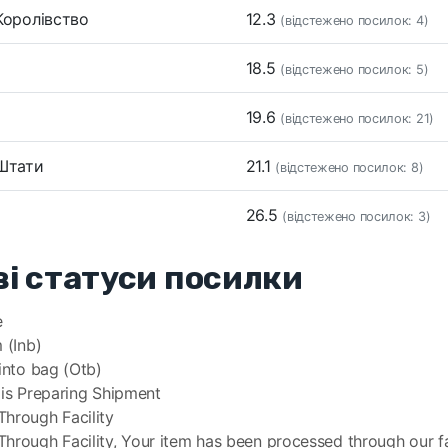
 Королівство
12.3
(відстежено посилок: 4)
18.5
(відстежено посилок: 5)
19.6
(відстежено посилок: 21)
 Штати
21.1
(відстежено посилок: 8)
26.5
(відстежено посилок: 3)
і статуси посилки
e
 (Inb)
 into bag (Otb)
 is Preparing Shipment
hrough Facility
hrough Facility, Your item has been processed through our fac