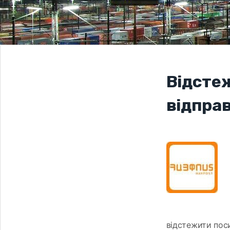
Відсте
відправ
відстежити поси