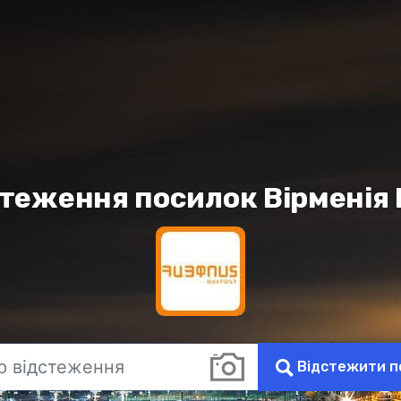
теження посилок Вірменія
Відстежити п