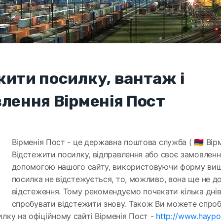
жити посилку, вантаж і
лення Вірменія Пост
Вірменія Пост - це державна поштова служба ( 🇦🇲 Вірм
Відстежити посилку, відправлення або своє замовлен
допомогою нашого сайту, використовуючи форму ви
посилка не відстежується, то, можливо, вона ще не д
відстеження. Тому рекомендуємо почекати кілька днів 
спробувати відстежити знову. Також Ви можете спро
лку на офіційному сайті Вірменія Пост -
http://www.haypo