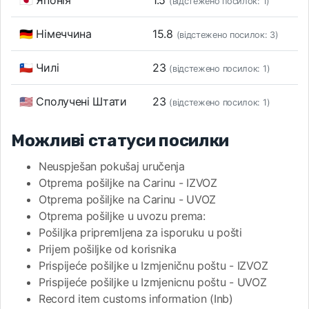
🇯🇵 Японія
1.5
(відстежено посилок: 1)
🇩🇪 Німеччина
15.8
(відстежено посилок: 3)
🇨🇱 Чилі
23
(відстежено посилок: 1)
🇺🇸 Сполучені Штати
23
(відстежено посилок: 1)
Можливі статуси посилки
Neuspješan pokušaj uručenja
Otprema pošiljke na Carinu - IZVOZ
Otprema pošiljke na Carinu - UVOZ
Otprema pošiljke u uvozu prema:
Pošiljka pripremljena za isporuku u pošti
Prijem pošiljke od korisnika
Prispijeće pošiljke u Izmjeničnu poštu - IZVOZ
Prispijeće pošiljke u Izmjenicnu poštu - UVOZ
Record item customs information (Inb)