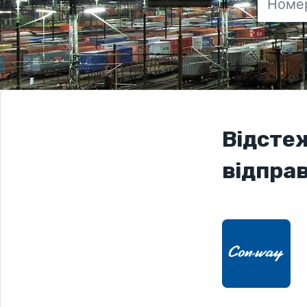
Відсте
відпра