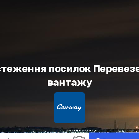
стеження посилок Перевез
вантажу