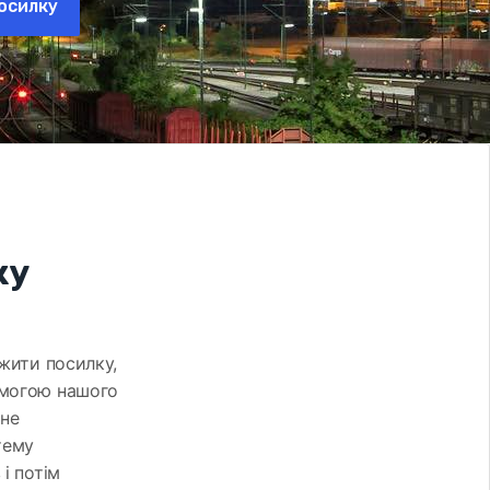
осилку
жу
ежити посилку,
омогою нашого
 не
тему
і потім