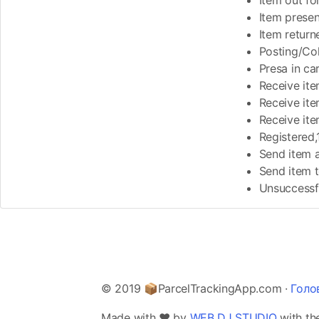
Item out fo
Item prese
Item retur
Posting/Col
Presa in car
Receive ite
Receive ite
Receive ite
Registered
Send item 
Send item t
Unsuccessfu
© 2019 📦ParcelTrackingApp.com ·
Голо
Made with ❤️ by
WEB DJ STUDIO
with th