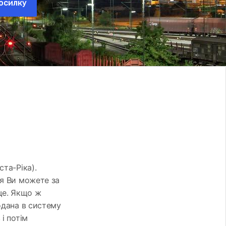
осилку
ста-Ріка).
ня Ви можете за
ще. Якщо ж
одана в систему
і потім