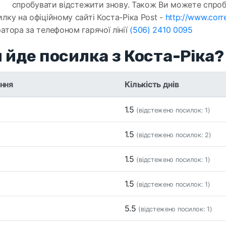
спробувати відстежити знову. Також Ви можете спро
лку на офіційному сайті Коста-Ріка Post -
http://www.corre
атора за телефоном гарячої лінії
(506) 2410 0095
 йде посилка з Коста-Ріка?
ння
Кількість днів
1.5
(відстежено посилок: 1)
1.5
(відстежено посилок: 2)
1.5
(відстежено посилок: 1)
1.5
(відстежено посилок: 1)
5.5
(відстежено посилок: 1)