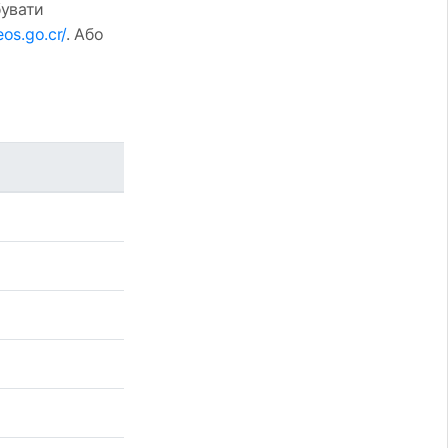
бувати
os.go.cr/
. Або