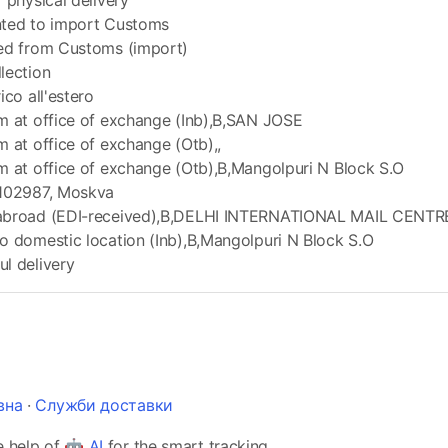
r physical delivery
nted to import Customs
ned from Customs (import)
lection
ico all'estero
m at office of exchange (Inb),B,SAN JOSE
m at office of exchange (Otb),,
m at office of exchange (Otb),B,Mangolpuri N Block S.O
,102987, Moskva
abroad (EDI-received),B,DELHI INTERNATIONAL MAIL CENTR
o domestic location (Inb),B,Mangolpuri N Block S.O
l delivery
вна
·
Служби доставки
e help of 🤖
AI
for the smart tracking.