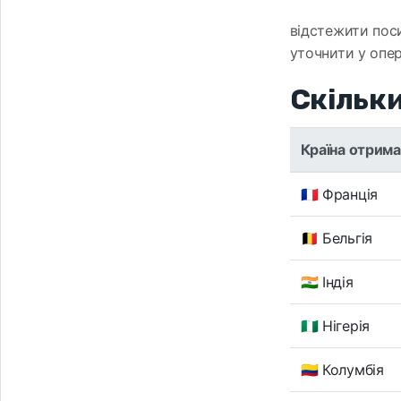
відстежити поси
уточнити у опер
Скільки
Країна отрима
🇫🇷 Франція
🇧🇪 Бельгія
🇮🇳 Індія
🇳🇬 Нігерія
🇨🇴 Колумбія