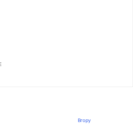
E
Вгору