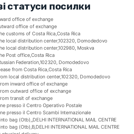
і статуси посилки
inward office of exchange
outward office of exchange
the customs of Costa Rica,Costa Rica
the local distribution center,102320, Domodedovo
the local distribution center,102980, Moskva
the Post office,Costa Rica
 Russian Federation,102320, Domodedovo
lease from Costa Rica,Costa Rica
rom local distribution center,102320, Domodedovo
from inward office of exchange
from outward office of exchange
rom transit of exchange
one presso il Centro Operativo Postale
one presso il Centro Scambi Internazionale
m into bag (Otb),,DELHI INTERNATIONAL MAIL CENTRE
m into bag (Otb),B,DELHI INTERNATIONAL MAIL CENTRE