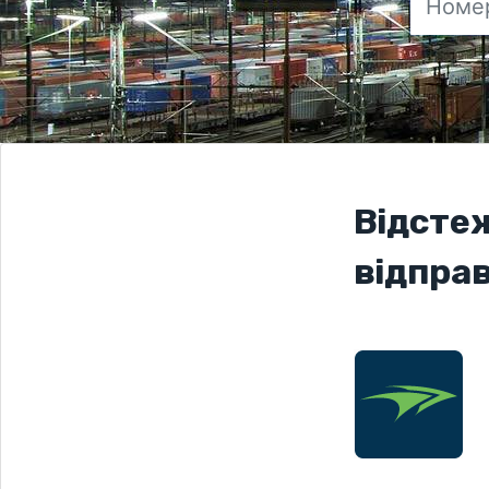
Відсте
відправ