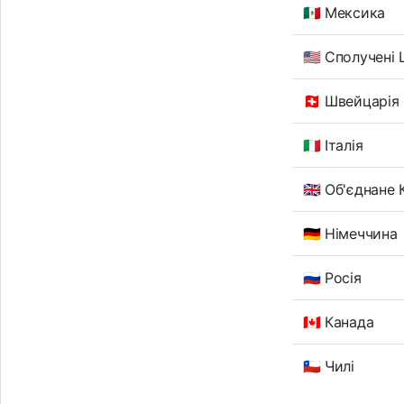
🇲🇽 Мексика
🇺🇸 Сполучені
🇨🇭 Швейцарія
🇮🇹 Італія
🇬🇧 Об'єднане
🇩🇪 Німеччина
🇷🇺 Росія
🇨🇦 Канада
🇨🇱 Чилі