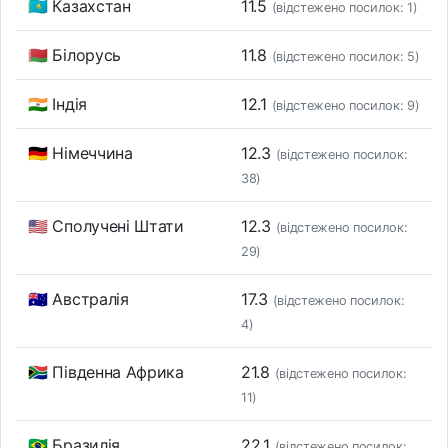
🇰🇿 Казахстан
11.5
(відстежено посилок: 1)
🇧🇾 Білорусь
11.8
(відстежено посилок: 5)
🇮🇳 Індія
12.1
(відстежено посилок: 9)
🇩🇪 Німеччина
12.3
(відстежено посилок:
38)
🇺🇸 Сполучені Штати
12.3
(відстежено посилок:
29)
🇦🇺 Австралія
17.3
(відстежено посилок:
4)
🇿🇦 Південна Африка
21.8
(відстежено посилок:
11)
🇧🇷 Бразилія
22.1
(відстежено посилок: