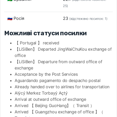
25)
🇷🇺 Росія
23
(відстежено посилок: 1)
Можливі статуси посилки
【 Portugal 】 received
【LiSiBen】 Departed JingWaiChuKou exchange of
office
【LiSiBen】 Departure from outward office of
exchange
Acceptance by the Post Services
Aguardando pagamento do despacho postal
Already handed over to airlines for transportation
Alýcý Merkez Torbayý Açtý
Arrival at outward office of exchange
Arrived 【 Beijing GuoHang】（ Transit ）
Arrived 【 Guangzhou exchange of office 】（