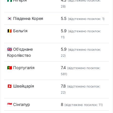
🇳🇬 Нігерія
4.3
(відстежено посилок:
28)
🇰🇷 Південна Корея
5.5
(відстежено посилок: 1)
🇧🇪 Бельгія
5.9
(відстежено посилок:
11)
🇬🇧 Об'єднане
5.9
(відстежено посилок:
Королівство
22)
🇵🇹 Португалія
7.4
(відстежено посилок:
581)
🇨🇭 Швейцарія
7.8
(відстежено посилок:
22)
🇸🇬 Сінгапур
8
(відстежено посилок: 11)