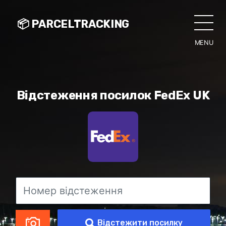
📦 PARCELTRACKING
MENU
CLO
Відстеження посилок FedEx UK
Відстежити посилку