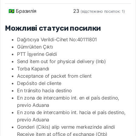
🇧🇷 Бразилія
23
(відстежено посилок: 1)
Можливі статуси посилки
Dağıtıcıya Verildi-Cihet No:40111801
Gümrükten Çıktı
PTT İşyerine Geldi
Send item out for physical delivery (Inb)
Torba Kapandı
Acceptance of packet from client
Depósito del cliente
En tránsito hacia destino
En zona de intercambio int. en el país destino,
previo Aduana
En zona de intercambio int. hacia el país destino,
previo Aduana
Gonderi (Cikis) alip verme merkezinde alindi
Receive item at office of exchange (Otb)