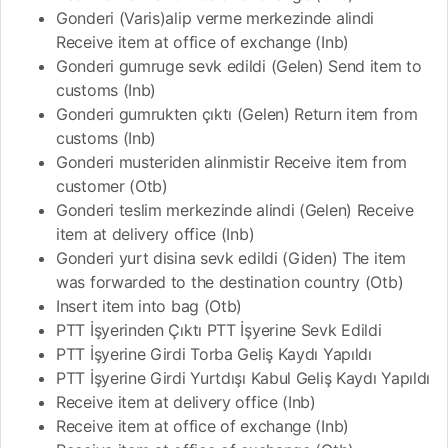
Gonderi (Varis)alip verme merkezinde alindi
Receive item at office of exchange (Inb)
Gonderi gumruge sevk edildi (Gelen) Send item to
customs (Inb)
Gonderi gumrukten çıktı (Gelen) Return item from
customs (Inb)
Gonderi musteriden alinmistir Receive item from
customer (Otb)
Gonderi teslim merkezinde alindi (Gelen) Receive
item at delivery office (Inb)
Gonderi yurt disina sevk edildi (Giden) The item
was forwarded to the destination country (Otb)
Insert item into bag (Otb)
PTT İşyerinden Çıktı PTT İşyerine Sevk Edildi
PTT İşyerine Girdi Torba Geliş Kaydı Yapıldı
PTT İşyerine Girdi Yurtdışı Kabul Geliş Kaydı Yapıldı
Receive item at delivery office (Inb)
Receive item at office of exchange (Inb)