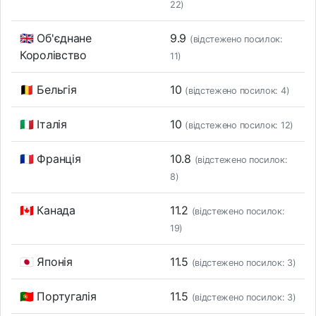
22)
🇬🇧 Об'єднане
9.9
(відстежено посилок:
Королівство
11)
🇧🇪 Бельгія
10
(відстежено посилок: 4)
🇮🇹 Італія
10
(відстежено посилок: 12)
🇫🇷 Франція
10.8
(відстежено посилок:
8)
🇨🇦 Канада
11.2
(відстежено посилок:
19)
🇯🇵 Японія
11.5
(відстежено посилок: 3)
🇵🇹 Португалія
11.5
(відстежено посилок: 3)