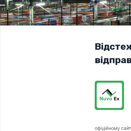
Відсте
відпра
офіційному сайт