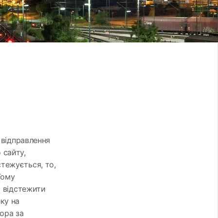
 відправлення
 сайту,
тежується, то,
Тому
и відстежити
ку на
тора за