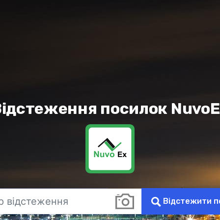
Відстеження посилок NuvoE
Відстежити п