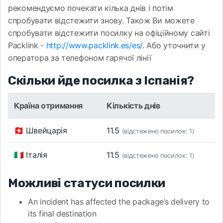
рекомендуємо почекати кілька днів і потім
спробувати відстежити знову. Також Ви можете
спробувати відстежити посилку на офіційному сайті
Packlink -
http://www.packlink.es/es/
. Або уточнити у
оператора за телефоном гарячої лінії
Скільки йде посилка з Іспанія?
Країна отримання
Кількість днів
🇨🇭 Швейцарія
11.5
(відстежено посилок: 1)
🇮🇹 Італія
11.5
(відстежено посилок: 1)
Можливі статуси посилки
An incident has affected the package’s delivery to
its final destination