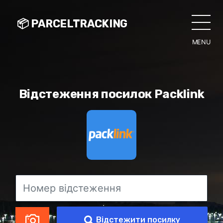
📦 PARCELTRACKING
MENU
CLO
Відстеження посилок Packlink
Відстежити посилку