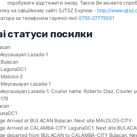
спробувати відстежити знову. Також Ви можете спро
лку на офіційному сайті SJTSZ Express -
http://www.sjtsz.
атора за телефоном гарячої лінії
0755-27775501
і статуси посилки
lacan
Meycauayan Lazada-1
 Bulacan
k LagunaDC1
 Malolos-2
 Meycauayan Lazada-1
Meycauayan Lazada-1. Courier name: Roberto Diaz. Courier p
179
acan
gunaDC1
ge Arrived at BULACAN Bulacan. Next site MALOLOS-CITY
ge Arrived at CALAMBA-CITY LagunaDC1. Next site BULAC
ge departed from BULACAN to CALAMBA-CITY Bulacan. Next