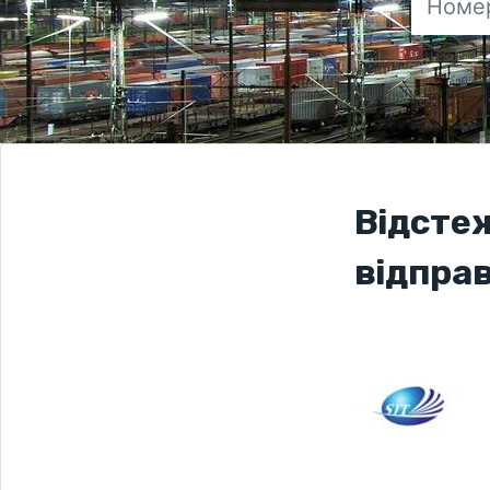
Відсте
відпра