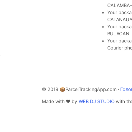
CALAMBA-
Your pack
CATANAU
Your packa
BULACAN
Your packag
Courier p
© 2019 📦ParcelTrackingApp.com ·
Голо
Made with ❤️ by
WEB DJ STUDIO
with th