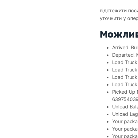
відстежити поси
уточнити у опер
Можлив
Arrived. Bu
Departed. 
Load Truck
Load Truc
Load Truck
Load Truck
Picked Up 
639754039
Unload Bul
Unload La
Your packa
Your packa
Your packa