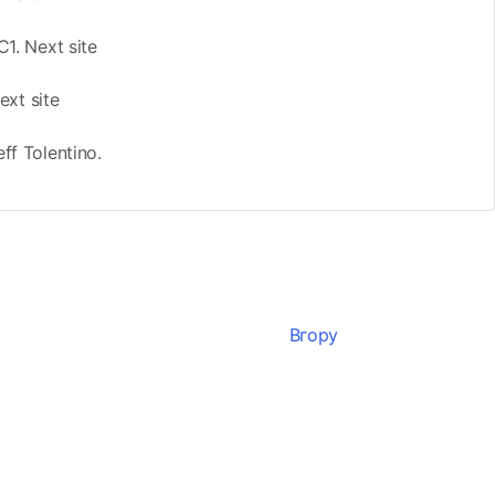
. Next site
xt site
ff Tolentino.
Вгору