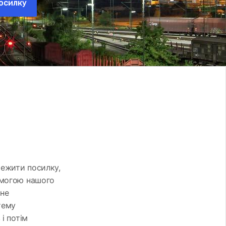
осилку
стежити посилку,
омогою нашого
 не
тему
і потім