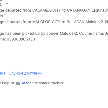
CITY
age departed from CALAMBA-CITY to CATANAUAN LagunaDC1
AN
ge departed from MALOLOS-CITY to BULACAN Malolos-2. Ne
e has been picked up by courier Malolos-2. Courier name: Je
hone: 639363805033
вна
·
Служби доставки
e help of 🤖
AI
for the smart tracking.