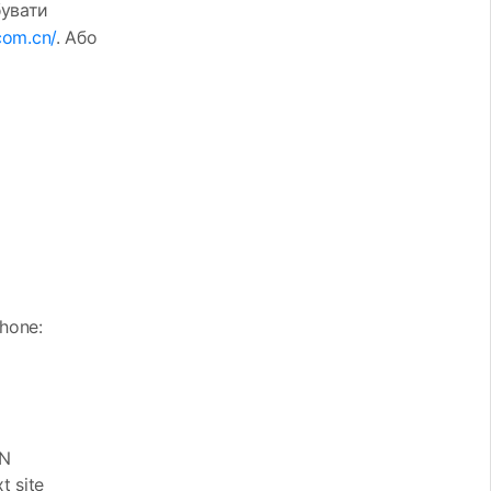
бувати
com.cn/
. Або
hone:
AN
 site