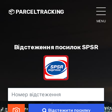
📦 PARCELTRACKING
MENU
CLO
Відстеження посилок SPSR
Відстежити посилку