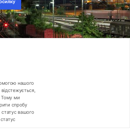
осилку
помогою нашого
 відстежується,
. Тому ми
орити спробу
 статус вашого
 статус