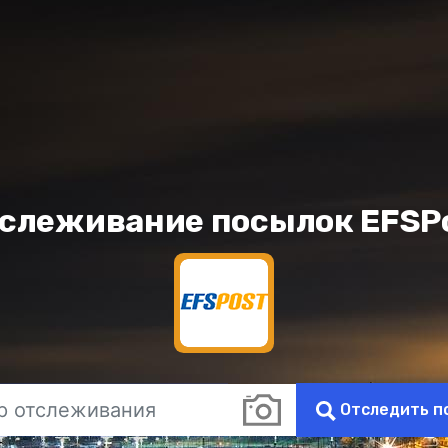
слеживание посылок EFSP
Отследить п