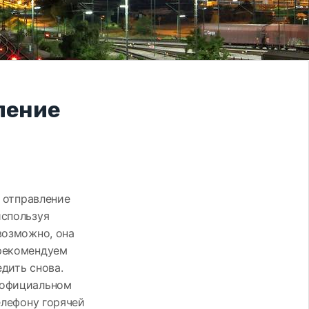
ление
, отправление
используя
возможно, она
 рекомендуем
дить снова.
 официальном
елефону горячей