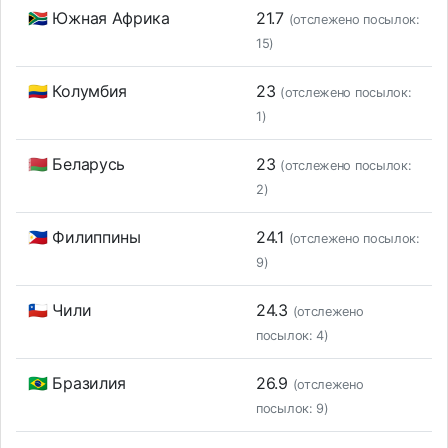
🇿🇦 Южная Африка
21.7
(отслежено посылок:
15)
🇨🇴 Колумбия
23
(отслежено посылок:
1)
🇧🇾 Беларусь
23
(отслежено посылок:
2)
🇵🇭 Филиппины
24.1
(отслежено посылок:
9)
🇨🇱 Чили
24.3
(отслежено
посылок: 4)
🇧🇷 Бразилия
26.9
(отслежено
посылок: 9)