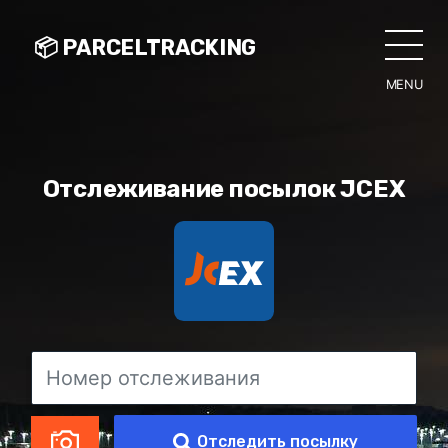
📦 PARCELTRACKING
MENU
CLO
Отслеживание посылок JCEX
Отследить посылку