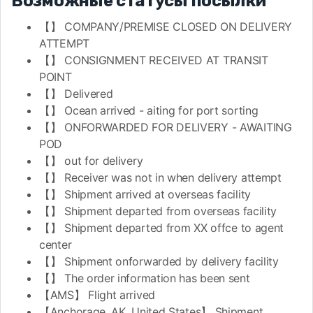
Возможные статусы посылки
【】 COMPANY/PREMISE CLOSED ON DELIVERY
ATTEMPT
【】 CONSIGNMENT RECEIVED AT TRANSIT
POINT
【】 Delivered
【】 Ocean arrived - aiting for port sorting
【】 ONFORWARDED FOR DELIVERY - AWAITING
POD
【】 out for delivery
【】 Receiver was not in when delivery attempt
【】 Shipment arrived at overseas facility
【】 Shipment departed from overseas facility
【】 Shipment departed from XX offce to agent
center
【】 Shipment onforwarded by delivery facility
【】 The order information has been sent
【AMS】 Flight arrived
【Anchorage, AK, United States】 Shipment