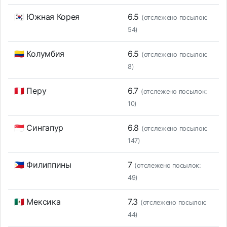
🇰🇷 Южная Корея
6.5
(отслежено посылок:
54)
🇨🇴 Колумбия
6.5
(отслежено посылок:
8)
🇵🇪 Перу
6.7
(отслежено посылок:
10)
🇸🇬 Сингапур
6.8
(отслежено посылок:
147)
🇵🇭 Филиппины
7
(отслежено посылок:
49)
🇲🇽 Мексика
7.3
(отслежено посылок:
44)