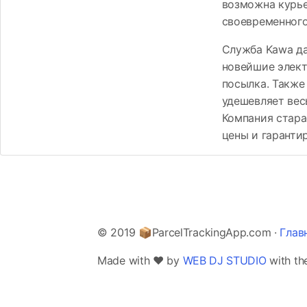
возможна курье
своевременного
Служба Kawa да
новейшие элект
посылка. Также
удешевляет вес
Компания стара
цены и гаранти
© 2019 📦ParcelTrackingApp.com ·
Глав
Made with ❤️ by
WEB DJ STUDIO
with th