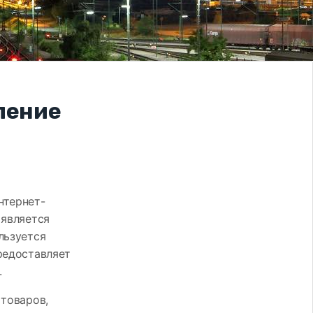
ление
нтернет-
 является
льзуется
редоставляет
.
 товаров,