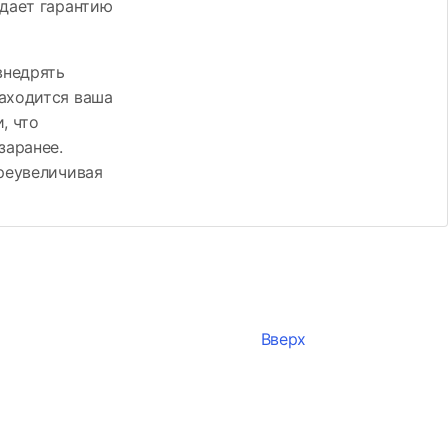
 дает гарантию
внедрять
находится ваша
, что
заранее.
преувеличивая
Вверх