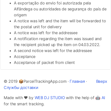
A exportação do envio foi autorizada pela
Alfândega ou autoridades de segurança do país de
origem
A notice was left and the item will be forwarded to
the postal unit for delivery
A notice was left for the addressee
A notification regarding the item was issued and
the recipient picked up the item on 04.03.2022.
A second notice was left for the addressee
Acceptance
Acceptance of packet from client
© 2019 📦ParcelTrackingApp.com ·
Главная
·
Вверх
Службы доставки
Made with ❤️ by
WEB DJ STUDIO
with the help of 🤖
AI
for the smart tracking.