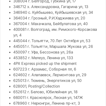
308004 г. Белгород, Губкина ул, 17
346712 х. Александровка, Гагарина ул, 13
346940 с. Куйбышево, Куйбышевская ул, 34
364034 г. Грозный, Р.И.Хаджиева ул, 20
367004 г. Махачкала, Бейбулатова ул, 40
400081 г. Волгоград, им. Римского-Корсакова
ул, 4
445044 г. Тольятти, 70 Лет Октября ул, 53
445051 г. Тольятти, Маршала Жукова ул, 26
450097 г. Уфа, Бессонова ул, 26а
453852 г. Мелеуз, Ленина ул, 133
4PX Express picked up the shipment
607223 г. Арзамас, Соборная пл, 6
624602 г. Алапаевск, Лермонтова ул, 29
625013 г. Тюмень, Энергетиков ул, 50
628001, Posting/Collection
652612 г. Белово, Юбилейная ул, 18
660011 г. Красноярск, Лесная ул, 147Ж
678960 г. Нерюнгри, Ленина пр-кт, 3