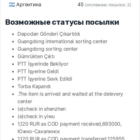
🇦🇷 Аргентина
45
(отслежено посылок: 2)
Возможные статусы посылки
Depodan Gönderi Çıkartıldı
Guangdong international sorting center
Guangdong sorting center
Gümrükten Çıktı
PTT İşyerinde Bekliyor
PTT İşyerine Geldi
PTT İşyerine Sevk Edildi
Torba Kapandı
.The item is arrived and waited at the delevery
center
(e)check in shenzhen
(e)check in yiwu
1,120 RUR as COD payment received,693000,
Южно-Сахалинск
1,120 RUR as COD payment transferred,125955,