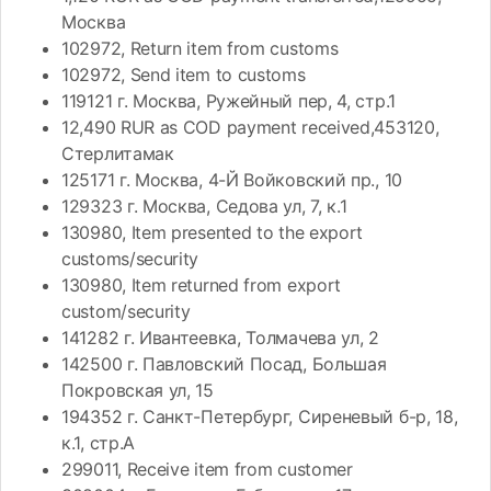
Москва
102972, Return item from customs
102972, Send item to customs
119121 г. Москва, Ружейный пер, 4, стр.1
12,490 RUR as COD payment received,453120,
Стерлитамак
125171 г. Москва, 4-Й Войковский пр., 10
129323 г. Москва, Седова ул, 7, к.1
130980, Item presented to the export
customs/security
130980, Item returned from export
custom/security
141282 г. Ивантеевка, Толмачева ул, 2
142500 г. Павловский Посад, Большая
Покровская ул, 15
194352 г. Санкт-Петербург, Сиреневый б-р, 18,
к.1, стр.А
299011, Receive item from customer